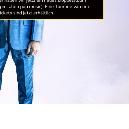
er haben wir jetzt ein neues Doppelalbum
apm: alien pop music). Eine Tournee wird im
ckets sind jetzt erhältlich.