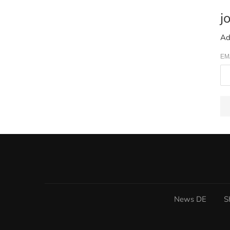
j
Ad
EM
News DE
S