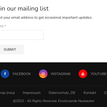
oin our mailing list
d your email address to get occasional important updates.
AIL
*
SUBMIT
FACEBOOK
INSTAGRAM
YOUTUBE
hop (neu)
Impressum
Datenschutz_DE
Kontakt
C
@2023 - All Rights Reserved, Einstürzende Neubauten